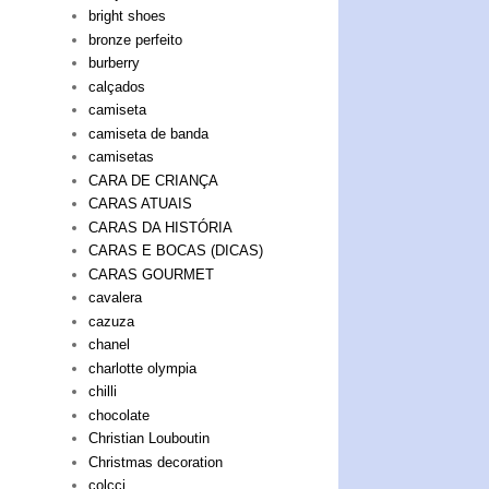
bright shoes
bronze perfeito
burberry
calçados
camiseta
camiseta de banda
camisetas
CARA DE CRIANÇA
CARAS ATUAIS
CARAS DA HISTÓRIA
CARAS E BOCAS (DICAS)
CARAS GOURMET
cavalera
cazuza
chanel
charlotte olympia
chilli
chocolate
Christian Louboutin
Christmas decoration
colcci