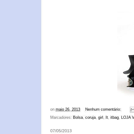
on
maio 26, 2013
Nenhum comentário:
Marcadores:
Bolsa
,
coruja
,
girl
,
It
,
itbag
,
LOJA 
07/05/2013