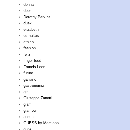
donna
door
Dorothy Perkins
duek
elizabeth
esmaltes
etnico
fashion
feliz
finger food
Francis Leon
future
galliano
gastronomia
girl
Giuseppe Zanotti
glam
glamour
guess
GUESS by Marciano
guns