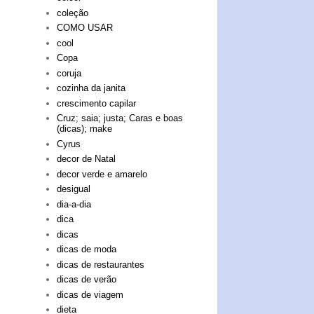
coleção
COMO USAR
cool
Copa
coruja
cozinha da janita
crescimento capilar
Cruz; saia; justa; Caras e boas
(dicas); make
Cyrus
decor de Natal
decor verde e amarelo
desigual
dia-a-dia
dica
dicas
dicas de moda
dicas de restaurantes
dicas de verão
dicas de viagem
dieta