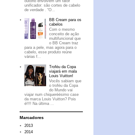
outono envolvem um fator
unificador: são cortes de cabelo
de verdade . “O...
BB Cream para os
cabelos
Com o mesmo
conceito de ação
multifuncional que
o BB Cream traz
para a pele, mas agora para o
cabelo, esse produto reúne
várias f...
Troféu da Copa
viajará em mala
Louis Vuitton!
Vocês sabiam que
o troféu da Copa
do Mundo vai
viajar num chiqueréésimo case
da marca Louis Vuitton? Pois
é!!!! Na última ...
Marcadores
2013
2014