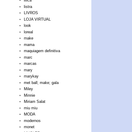
lilica
listra
LIVROS
LOJA VIRTUAL
look
loreal
make
mama
maquiagem definitiva
marc
marcas
mary
marykay
met ball; make; gala
Miley
Minnie
Miriam Salat
miu miu
MODA
modernos
monet