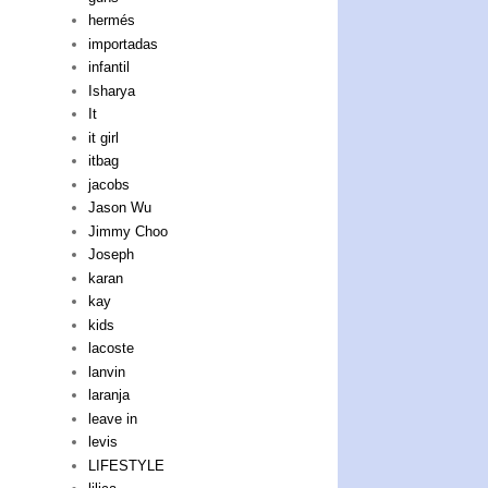
hermés
importadas
infantil
Isharya
It
it girl
itbag
jacobs
Jason Wu
Jimmy Choo
Joseph
karan
kay
kids
lacoste
lanvin
laranja
leave in
levis
LIFESTYLE