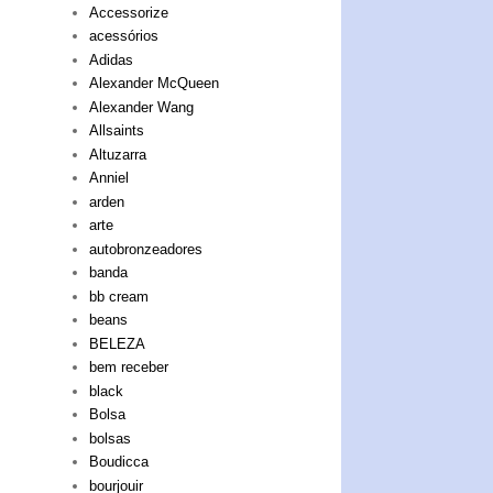
Accessorize
acessórios
Adidas
Alexander McQueen
Alexander Wang
Allsaints
Altuzarra
Anniel
arden
arte
autobronzeadores
banda
bb cream
beans
BELEZA
bem receber
black
Bolsa
bolsas
Boudicca
bourjouir