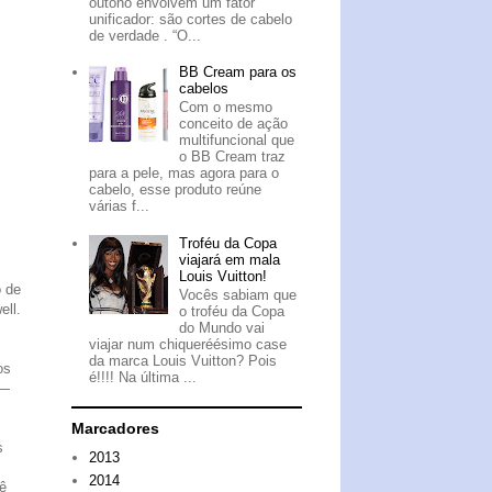
outono envolvem um fator
unificador: são cortes de cabelo
de verdade . “O...
BB Cream para os
cabelos
Com o mesmo
conceito de ação
multifuncional que
o BB Cream traz
para a pele, mas agora para o
cabelo, esse produto reúne
várias f...
Troféu da Copa
viajará em mala
Louis Vuitton!
o de
Vocês sabiam que
ell.
o troféu da Copa
do Mundo vai
viajar num chiqueréésimo case
da marca Louis Vuitton? Pois
os
é!!!! Na última ...
 —
Marcadores
s
2013
2014
ê