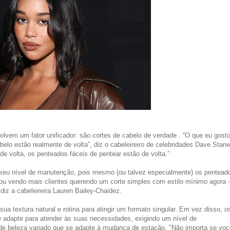
olvem um fator unificador: são cortes de cabelo de verdade . “O que eu gost
elo estão realmente de volta”, diz o cabeleireiro de celebridades Dave Stanw
de volta, os penteados fáceis de pentear estão de volta.”
seu nível de manutenção, pois mesmo (ou talvez especialmente) os pentead
ou vendo mais clientes querendo um corte simples com estilo mínimo agora
diz a cabeleireira Lauren Bailey-Chaidez.
a textura natural e rotina para atingir um formato singular. Em vez disso, o
 adapte para atender às suas necessidades, exigindo um nível de
 de beleza variado que se adapte à mudança de estação. "Não importa se voc