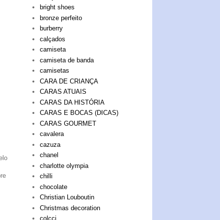
bright shoes
bronze perfeito
burberry
calçados
camiseta
camiseta de banda
camisetas
CARA DE CRIANÇA
CARAS ATUAIS
CARAS DA HISTÓRIA
CARAS E BOCAS (DICAS)
CARAS GOURMET
cavalera
cazuza
chanel
elo
charlotte olympia
re
chilli
chocolate
Christian Louboutin
Christmas decoration
colcci