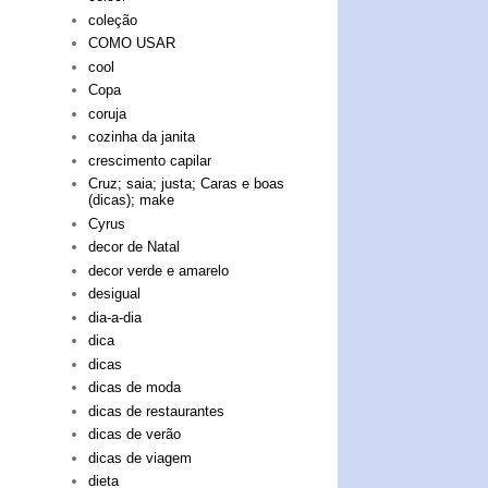
coleção
COMO USAR
cool
Copa
coruja
cozinha da janita
crescimento capilar
Cruz; saia; justa; Caras e boas
(dicas); make
Cyrus
decor de Natal
decor verde e amarelo
desigual
dia-a-dia
dica
dicas
dicas de moda
dicas de restaurantes
dicas de verão
dicas de viagem
dieta