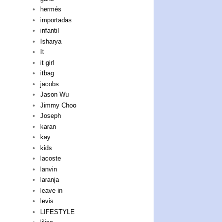
hermés
importadas
infantil
Isharya
It
it girl
itbag
jacobs
Jason Wu
Jimmy Choo
Joseph
karan
kay
kids
lacoste
lanvin
laranja
leave in
levis
LIFESTYLE