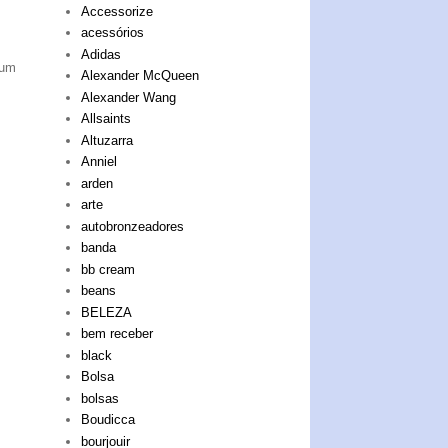
Accessorize
acessórios
Adidas
 um
Alexander McQueen
Alexander Wang
Allsaints
Altuzarra
Anniel
arden
arte
autobronzeadores
banda
bb cream
beans
BELEZA
bem receber
black
Bolsa
bolsas
Boudicca
bourjouir