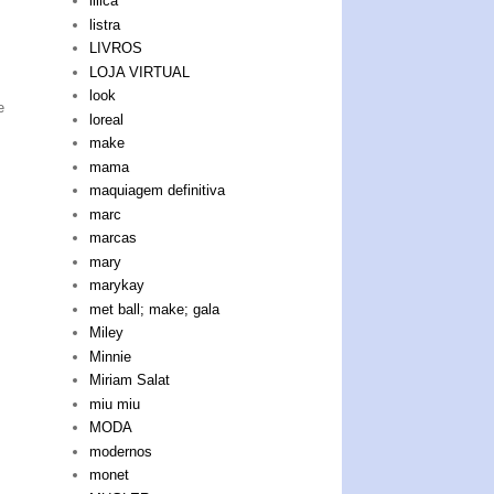
lilica
listra
LIVROS
LOJA VIRTUAL
look
e
loreal
make
mama
maquiagem definitiva
marc
marcas
mary
marykay
met ball; make; gala
Miley
Minnie
Miriam Salat
miu miu
MODA
modernos
monet