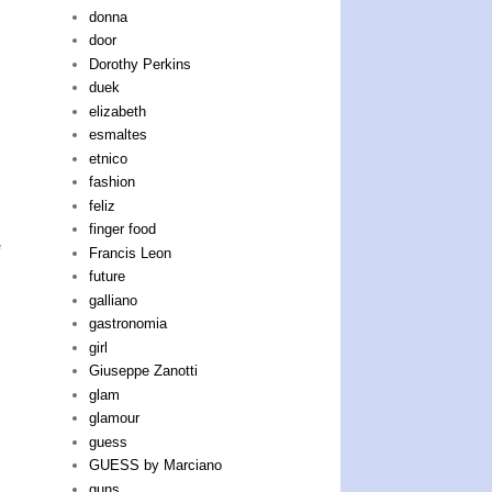
donna
door
Dorothy Perkins
duek
elizabeth
esmaltes
etnico
fashion
feliz
finger food
e
Francis Leon
future
galliano
gastronomia
girl
Giuseppe Zanotti
glam
glamour
guess
GUESS by Marciano
guns